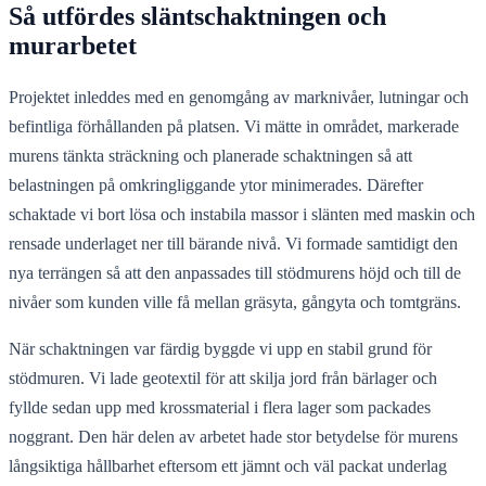
Så utfördes släntschaktningen och
murarbetet
Projektet inleddes med en genomgång av marknivåer, lutningar och
befintliga förhållanden på platsen. Vi mätte in området, markerade
murens tänkta sträckning och planerade schaktningen så att
belastningen på omkringliggande ytor minimerades. Därefter
schaktade vi bort lösa och instabila massor i slänten med maskin och
rensade underlaget ner till bärande nivå. Vi formade samtidigt den
nya terrängen så att den anpassades till stödmurens höjd och till de
nivåer som kunden ville få mellan gräsyta, gångyta och tomtgräns.
När schaktningen var färdig byggde vi upp en stabil grund för
stödmuren. Vi lade geotextil för att skilja jord från bärlager och
fyllde sedan upp med krossmaterial i flera lager som packades
noggrant. Den här delen av arbetet hade stor betydelse för murens
långsiktiga hållbarhet eftersom ett jämnt och väl packat underlag