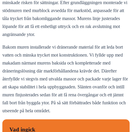
minskade risken för sättningar. Efter grundläggningen monterade vi
stödmuren med murblock avsedda för markstöd, anpassade för att
tåla trycket från bakomliggande massor. Murens linje justerades
löpande för att få ett enhetligt uttryck och en rak avslutning mot
angränsande ytor.
Bakom muren installerade vi dränerande material för att leda bort
vatten och minska trycket mot konstruktionen. Vi fyllde upp med
makadam närmast murens baksida och kompletterade med
dräneringslösning där markförhållandena krävde det. Därefter
återfyllde vi stegvis med utvalda massor och packade varje lager för
att skapa stabilitet i hela uppbyggnaden. Slänten ovanför och intill
muren finjusterades sedan för att få rena övergångar och ett jämnt
fall bort från byggda ytor. På så sätt förbättrades både funktion och
utseende på hela området.
Vad ingick