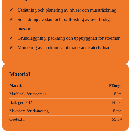
✓
Utsättning och planering av nivåer och mursträckning
✓
Schaktning av slänt och bortforsling av överflödiga
massor
✓
Grundläggning, packning och uppbyggnad för stödmur
✓
Montering av stödmur samt dränerande återfyllnad
Material
Material
Mängd
Murblock för stödmur
18 lm
Bärlager 0/32
14 ton
Makadam för dränering
8 ton
Geotextil
55 m²