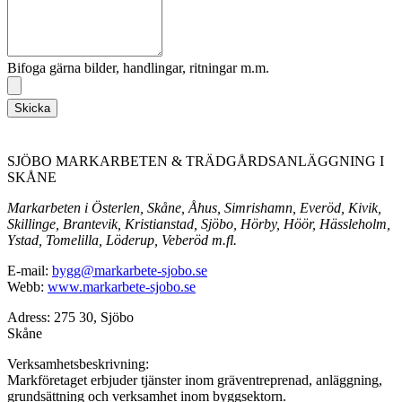
Bifoga gärna bilder, handlingar, ritningar m.m.
Skicka
SJÖBO MARKARBETEN & TRÄDGÅRDSANLÄGGNING I
SKÅNE
Markarbeten i Österlen, Skåne, Åhus, Simrishamn, Everöd, Kivik,
Skillinge, Brantevik, Kristianstad, Sjöbo, Hörby, Höör, Hässleholm,
Ystad, Tomelilla, Löderup, Veberöd m.fl.
E-mail:
bygg@markarbete-sjobo.se
Webb:
www.markarbete-sjobo.se
Adress: 275 30, Sjöbo
Skåne
Verksamhetsbeskrivning:
Markföretaget erbjuder tjänster inom gräventreprenad, anläggning,
grundsättning och verksamhet inom byggsektorn.