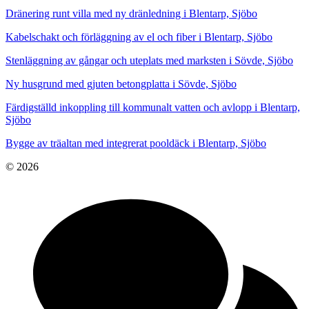
Dränering runt villa med ny dränledning i Blentarp, Sjöbo
Kabelschakt och förläggning av el och fiber i Blentarp, Sjöbo
Stenläggning av gångar och uteplats med marksten i Sövde, Sjöbo
Ny husgrund med gjuten betongplatta i Sövde, Sjöbo
Färdigställd inkoppling till kommunalt vatten och avlopp i Blentarp,
Sjöbo
Bygge av träaltan med integrerat pooldäck i Blentarp, Sjöbo
© 2026