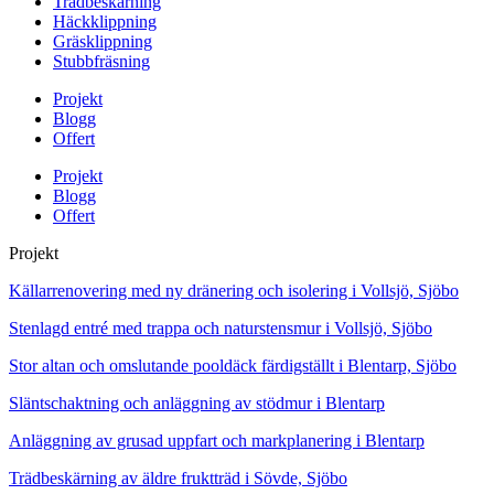
Trädbeskärning
Häckklippning
Gräsklippning
Stubbfräsning
Projekt
Blogg
Offert
Projekt
Blogg
Offert
Projekt
Källarrenovering med ny dränering och isolering i Vollsjö, Sjöbo
Stenlagd entré med trappa och naturstensmur i Vollsjö, Sjöbo
Stor altan och omslutande pooldäck färdigställt i Blentarp, Sjöbo
Släntschaktning och anläggning av stödmur i Blentarp
Anläggning av grusad uppfart och markplanering i Blentarp
Trädbeskärning av äldre fruktträd i Sövde, Sjöbo